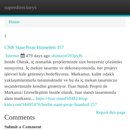
superdirectorys
Togg
navi
Home
1
CNR Stant Proje Hizmetleri 357
Internet
479 days ago
shintarot593pyf6
Inside Olarak, iç mimarlık projelerinizde size benzersiz çözümler
sunuyoruz. İç mekan tasarımı ve dekorasyonunda, her projeyi
işlevsel hale getirmeyi hedefliyoruz. Markamız, kalite odaklı
yaklaşımlarımızla tanınmaktadır ve bu da iç mekan tasarımcısı
seçimlerimizde kendini gösteriyor. Fuar Standı Projesi ile
Markanızı Görselleştirin Inside olarak, fuar standı tasarımında
alanı markanız...
https://fuar-stand50482.blog-
kids.com/34495476/berlin-stant-proje-İstanbul-257
Report this page
Comments
Submit a Comment