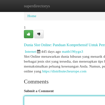
superdirectorys
Home
New Site Listings
Add Site
Cat
Home
1
Dunia Slot Online: Panduan Komprehensif Untuk Pemu
Internet
445 days ago
mattb196ygn3
Slot Online menawarkan dunia hiburan yang menarik 
berbagai jenis slot yang tersedia, dan menerapkan ti
memaksimalkan peluang kesenangan Anda. Namun, pent
online yang
https://distributecheurope.com
Comments
Submit a Comment