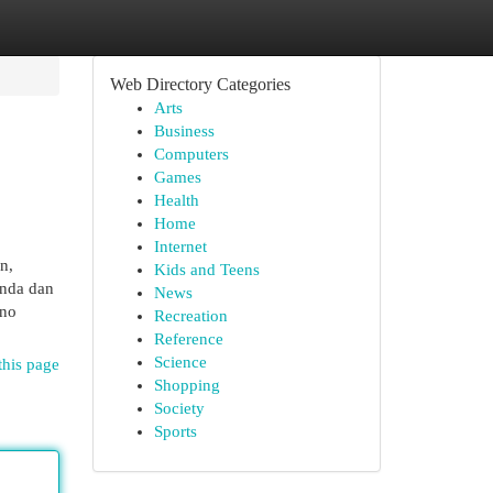
Web Directory Categories
Arts
Business
Computers
Games
Health
Home
Internet
n,
Kids and Teens
Anda dan
News
ino
Recreation
Reference
Science
this page
Shopping
Society
Sports