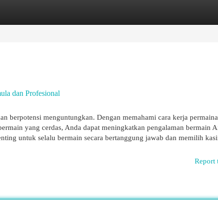
egories
Register
Login
la dan Profesional
dan berpotensi menguntungkan. Dengan memahami cara kerja permaina
ps bermain yang cerdas, Anda dapat meningkatkan pengalaman bermain 
ing untuk selalu bermain secara bertanggung jawab dan memilih kas
Report 