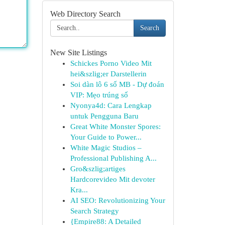
Web Directory Search
Search
New Site Listings
Schickes Porno Video Mit
hei&szlig;er Darstellerin
Soi dàn lô 6 số MB - Dự đoán
VIP: Mẹo trúng số
Nyonya4d: Cara Lengkap
untuk Pengguna Baru
Great White Monster Spores:
Your Guide to Power...
White Magic Studios –
Professional Publishing A...
Gro&szlig;artiges
Hardcorevideo Mit devoter
Kra...
AI SEO: Revolutionizing Your
Search Strategy
{Empire88: A Detailed