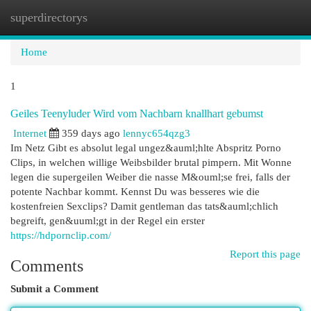
superdirectorys
Togg
navi
Home
1
Geiles Teenyluder Wird vom Nachbarn knallhart gebumst
Internet
359 days ago
lennyc654qzg3
Im Netz Gibt es absolut legal ungez&auml;hlte Abspritz Porno
Clips, in welchen willige Weibsbilder brutal pimpern. Mit Wonne
legen die supergeilen Weiber die nasse M&ouml;se frei, falls der
potente Nachbar kommt. Kennst Du was besseres wie die
kostenfreien Sexclips? Damit gentleman das tats&auml;chlich
begreift, gen&uuml;gt in der Regel ein erster
https://hdpornclip.com/
Report this page
Comments
Submit a Comment