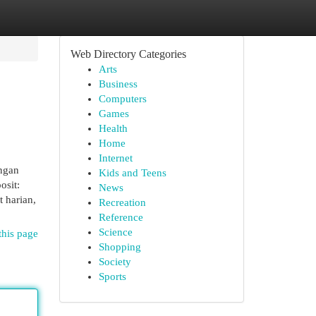
Web Directory Categories
Arts
Business
Computers
Games
Health
Home
Internet
engan
Kids and Teens
osit:
News
 harian,
Recreation
Reference
Science
this page
Shopping
Society
Sports