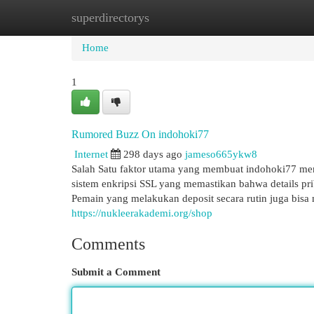
superdirectorys
Home
New Site Listings
Add Site
Cat
Home
1
Rumored Buzz On indohoki77
Internet
298 days ago
jameso665ykw8
Salah Satu faktor utama yang membuat indohoki77 men
sistem enkripsi SSL yang memastikan bahwa details pri
Pemain yang melakukan deposit secara rutin juga bis
https://nukleerakademi.org/shop
Comments
Submit a Comment