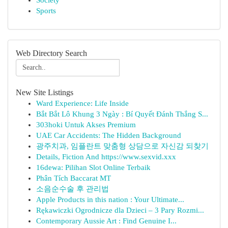
Society
Sports
Web Directory Search
New Site Listings
Ward Experience: Life Inside
Bắt Bắt Lô Khung 3 Ngày : Bí Quyết Đánh Thắng S...
303hoki Untuk Akses Premium
UAE Car Accidents: The Hidden Background
광주치과, 임플란트 맞춤형 상담으로 자신감 되찾기
Details, Fiction And https://www.sexvid.xxx
16dewa: Pilihan Slot Online Terbaik
Phân Tích Baccarat MT
소음순수술 후 관리법
Apple Products in this nation : Your Ultimate...
Rękawiczki Ogrodnicze dla Dzieci – 3 Pary Rozmi...
Contemporary Aussie Art : Find Genuine I...